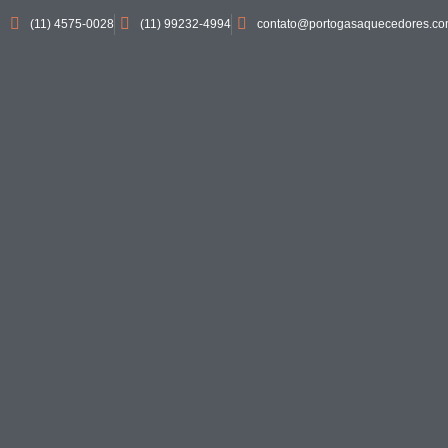
(11) 4575-0028
(11) 99232-4994
contato@portogasaquecedores.co