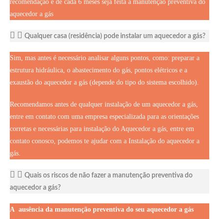
recomendação é de cada 6 meses seja feita a manutenção preventiva do
aquecedor a gás
Qualquer casa (residência) pode instalar um aquecedor a gás?
Sim, mas antes é necessário analisar alguns pontos, como: preparar a
estrutura hidráulica, o abastecimento do gás, pontos elétricos e a
exaustão do aquecedor a gás (depende do tipo do sistema escolhido).
Recomendamos antes de qualquer instalação de um aquecedor a gás,
entre em contato com uma empresa especializada para as orientações
corretas e necessárias para instalação do Aquecedor a gás, entre em
contato conosco, podemos te ajudar com a Instalação do aquecedor a
gás.
Quais os riscos de não fazer a manutenção preventiva do
aquecedor a gás?
A ausência da manutenção preventiva do seu aquecedor a gás