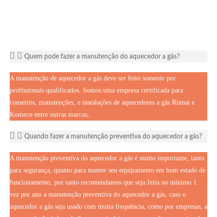
Quem pode fazer a manutenção do aquecedor a gás?
A manutenção de aquecedor a gás deve ser feito somente por
profissionais qualificados. Somos uma empresa certificada para
consertos, manutenções, e instalações de aquecedores a gás Rinnai e
Komeco entre outras marcas,
Quando fazer a manutenção preventiva do aquecedor a gás?
A manutenção preventiva do aquecedor a gás é muito importante, tanto
para segurança, quanto para manter seu equipamento em bom estado de
funcionamento, por tanto recomendamos que seja feita no mínimo 1
vez por ano a manutenção preventiva do aquecedor a gás, caso o
aquecedor a gás seja usado com muita frequência, como por empresas, a