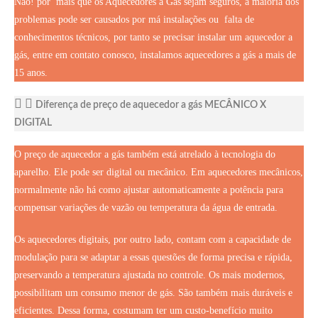
Não! por mais que os Aquecedores a Gás sejam seguros, a maioria dos
problemas pode ser causados por má instalações ou falta de
conhecimentos técnicos, por tanto se precisar instalar um aquecedor a
gás, entre em contato conosco, instalamos aquecedores a gás a mais de
15 anos.
Diferença de preço de aquecedor a gás MECÂNICO X
DIGITAL
O preço de aquecedor a gás também está atrelado à tecnologia do
aparelho. Ele pode ser digital ou mecânico. Em aquecedores mecânicos,
normalmente não há como ajustar automaticamente a potência para
compensar variações de vazão ou temperatura da água de entrada.
Os aquecedores digitais, por outro lado, contam com a capacidade de
modulação para se adaptar a essas questões de forma precisa e rápida,
preservando a temperatura ajustada no controle. Os mais modernos,
possibilitam um consumo menor de gás. São também mais duráveis e
eficientes. Dessa forma, costumam ter um custo-benefício muito