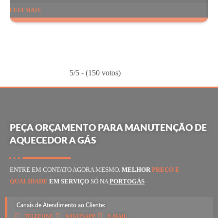
LEIA MAIS
LE
5/5 - (150 votos)
PEÇA ORÇAMENTO PARA MANUTENÇÃO DE
AQUECEDOR A GÁS
ENTRE EM CONTATO AGORA MESMO.
MELHOR
PREÇO E
QUALIDADE
EM SERVIÇO
SÓ NA
PORTOGÁS
Canais de Atendimento ao Cliente:
TELEFONE
WHATSAPP
E-MAIL