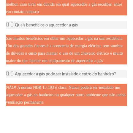
melhor. caso tiver em dúvída em qual aquecedor a gás escolher, entre
em contato conosco.
Quais benefícios o aquecedor a gás
São muitos benefícios em obter um aquecedor a gás na sua residência.
Um dos grandes fatores é a economia de energia elétrica, sem sombra
de dúvidas o custo para manter o uso de um chuveiro elétrico é muito
maior do que manter um equipamento de aquecedor a gás.
Aquecedor a gás pode ser instalado dentro do banheiro?
NÃO! A norma NBR 13.103 é clara. Nunca poderá ser instalado um
aquecedor a gás no banheiro ou qualquer outro ambiente que não tenha
ventilação permanente.