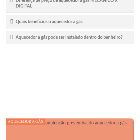
Diferença de preço de aquecedor a gás MECÂNICO X
DIGITAL
Quais benefícios o aquecedor a gás
Aquecedor a gás pode ser instalado dentro do banheiro?
AQUECEDOR A GÁS
A