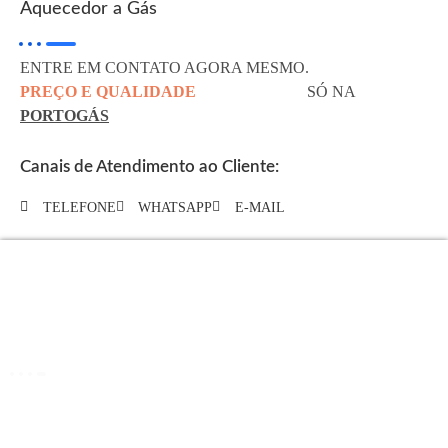
Aquecedor a Gás
ENTRE EM CONTATO AGORA MESMO.
MELHOR
PREÇO E QUALIDADE
EM SERVIÇO
SÓ NA
PORTOGÁS
Canais de Atendimento ao Cliente:
TELEFONE
WHATSAPP
E-MAIL
SOBRE NÓS
15 anos de tradição, levando conforto e segurança aos nossos Clientes. O
melhor preço e qualidade, entre em contato