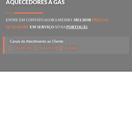
AQUECEDORES A GÁS
ENTRE EM CONTATO AGORA MESMO.
MELHOR
PREÇO E
QUALIDADE
EM SERVIÇO
SÓ NA
PORTOGÁS
Canais de Atendimento ao Cliente:
TELEFONE
WHATSAPP
E-MAIL
SOBRE NÓS
15 anos de tradição, levando conforto e segurança aos nossos Clientes. O
melhor preço e qualidade, entre em contato