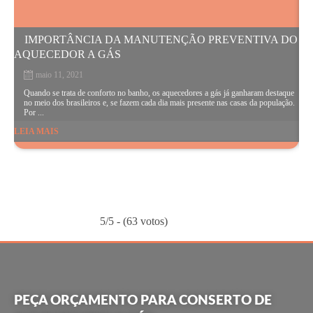
IMPORTÂNCIA DA MANUTENÇÃO PREVENTIVA DO
AQUECEDOR A GÁS
maio 11, 2021
O
e
Quando se trata de conforto no banho, os aquecedores a gás já ganharam destaque
j
no meio dos brasileiros e, se fazem cada dia mais presente nas casas da população.
Por ...
LEIA MAIS
LE
5/5 - (63 votos)
PEÇA ORÇAMENTO PARA CONSERTO DE