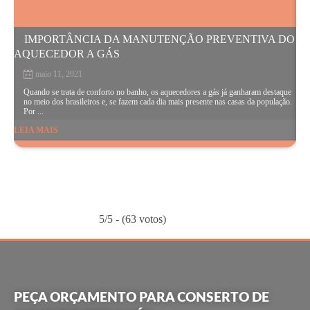
IMPORTÂNCIA DA MANUTENÇÃO PREVENTIVA DO
AQUECEDOR A GÁS
maio 11, 2021
O
e
Quando se trata de conforto no banho, os aquecedores a gás já ganharam destaque
j
no meio dos brasileiros e, se fazem cada dia mais presente nas casas da população.
Por ...
LEIA MAIS
LE
5/5 - (63 votos)
PEÇA ORÇAMENTO PARA CONSERTO DE