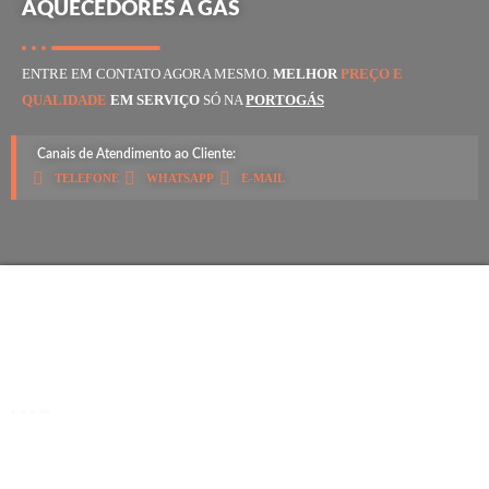
AQUECEDORES A GÁS
ENTRE EM CONTATO AGORA MESMO.
MELHOR
PREÇO E
QUALIDADE
EM SERVIÇO
SÓ NA
PORTOGÁS
Canais de Atendimento ao Cliente:
TELEFONE
WHATSAPP
E-MAIL
SOBRE NÓS
15 anos de tradição, levando conforto e segurança aos nossos Clientes. O
melhor preço e qualidade, entre em contato