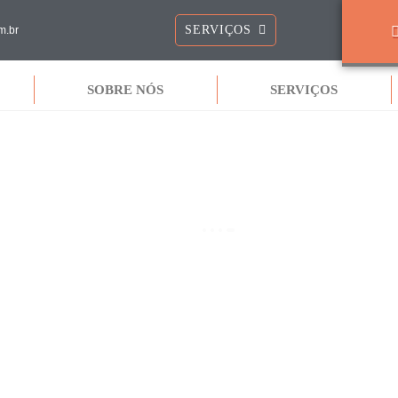
SERVIÇOS
m.br
SOBRE NÓS
SERVIÇOS
TERMOS & PRIVACIDADES
 TÉCNICA DE AQUECEDOR
TERMOS DE PRIVACIDADES
DE AQUECEDORES
TERMOS DE COOKIES
DE BOMBAS ROWA
TERMOS GERAIS
 AQUECEDORES
DE AQUECEDOR