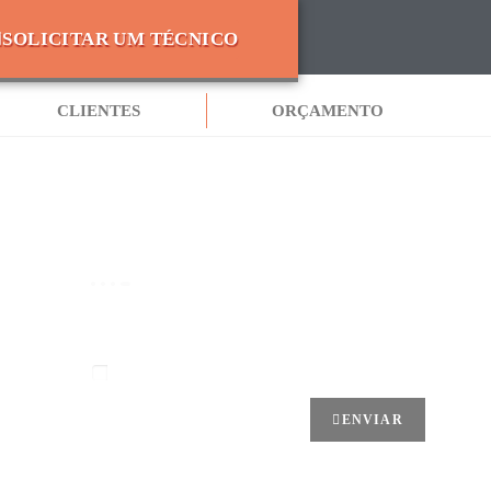
SOLICITAR UM TÉCNICO
CLIENTES
ORÇAMENTO
NEWSLATER
Cadastre seu e-mail e receba descontos e
dicas de segurança da
PORTO GÁS
Aceito os Termos de privacidade
ENVIAR