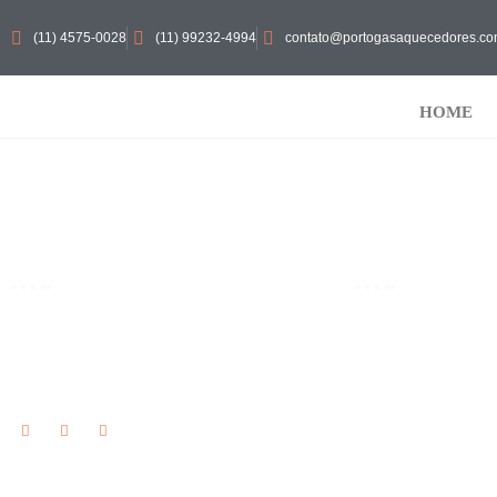
(11) 4575-0028
(11) 99232-4994
contato@portogasaquecedores.co
HOME
SOBRE NÓS
SERVIÇOS
15 anos de tradição, levando conforto e segurança
ASSISTÊNCIA
aos nossos Clientes. O melhor preço e qualidade,
MANUTENÇÃO 
entre em contato
MANUTENÇÃO 
CONSERTO DE
INSTALAÇÃO 